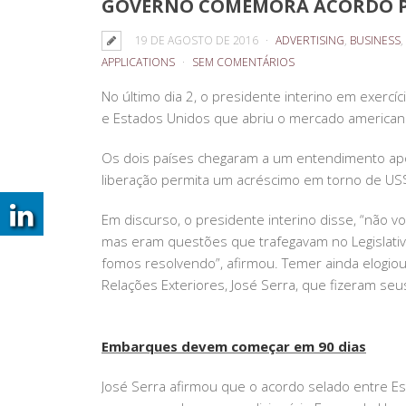
GOVERNO COMEMORA ACORDO PA
19 DE AGOSTO DE 2016
ADVERTISING
,
BUSINESS
,
APPLICATIONS
SEM COMENTÁRIOS
No último dia 2, o presidente interino em exerc
e Estados Unidos que abriu o mercado americano 
Os dois países chegaram a um entendimento apó
liberação permita um acréscimo em torno de US
Em discurso, o presidente interino disse, “não v
mas eram questões que trafegavam no Legislativo
fomos resolvendo”, afirmou. Temer ainda elogiou o
Relações Exteriores, José Serra, que fizeram seu
Embarques devem começar em 90 dias
José Serra afirmou que o acordo selado entre Es