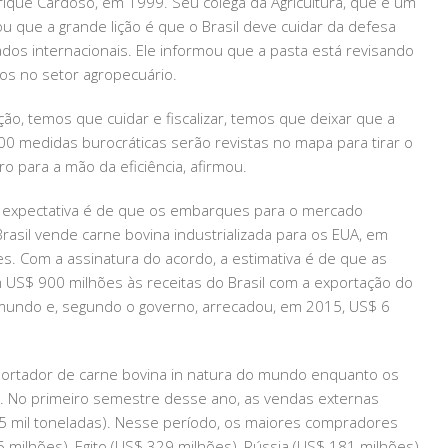
rique Cardoso, em 1999. Seu colega da Agricultura, que é um
u que a grande lição é que o Brasil deve cuidar da defesa
ados internacionais. Ele informou que a pasta está revisando
ios no setor agropecuário.
o, temos que cuidar e fiscalizar, temos que deixar que a
 300 medidas burocráticas serão revistas no mapa para tirar o
ro para a mão da eficiência, afirmou.
 a expectativa é de que os embarques para o mercado
asil vende carne bovina industrializada para os EUA, em
 Com a assinatura do acordo, a estimativa é de que as
 US$ 900 milhões às receitas do Brasil com a exportação do
o mundo e, segundo o governo, arrecadou, em 2015, US$ 6
portador de carne bovina in natura do mundo enquanto os
 No primeiro semestre desse ano, as vendas externas
,5 mil toneladas). Nesse período, os maiores compradores
 milhões), Egito (US$ 329 milhões), Rússia (US$ 181 milhões)