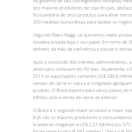
no governo de seu correligionário Fernando Hen
dos maiores produtores de soja do país, destaco
fitossanitária de seus produtos para atrair merc
300 medidas burocráticas para facilitar os negóc
Segundo Blairo Maggi, se queremos maior produçã
iniciativa privada faça o seu papel. Em torno de
dinheiro da mão da ineficiência e passar o dinhei
Após a conclusão dos trâmites administrativos,
americano comecem em 90 dias. Atualmente, o Br
2015 as exportações somaram US$ 286,8 milhões.
vendas de carne in natura e congelada agreguem
produto. O Brasil exporta para vários países d
bilhões com a venda de carne ao exterior.
O Brasil é o segundo maior produtor e maior ex
EUA são os maiores produtores e consumidores.
brasileiras chegaram a US$ 2,22 bilhões (ou 571
foram Hong Kong (U$ 393 milhões), China (U$ 365